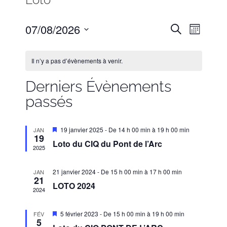
Recherc
07/08/2026
Navigat
Recherche
Mois
et
de
Sélectionnez
Calendrier
une
navigati
vues
Il n’y a pas d’évènements à venir.
de
date.
Évène
de
Évènements
Derniers Évènements
vues
passés
Évènem
Mis
19 janvier 2025 - De 14 h 00 min
à
19 h 00 min
JAN
19
en
Loto du CIQ du Pont de l’Arc
avant
2025
21 janvier 2024 - De 15 h 00 min
à
17 h 00 min
JAN
21
LOTO 2024
2024
Mis
5 février 2023 - De 15 h 00 min
à
19 h 00 min
FÉV
5
en